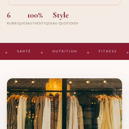
6
100%
Style
RUBRIQUES
AUTHENTIQUE
AU QUOTIDIEN
ANTÉ
NUTRITION
FITNESS
SKIN
•
•
•