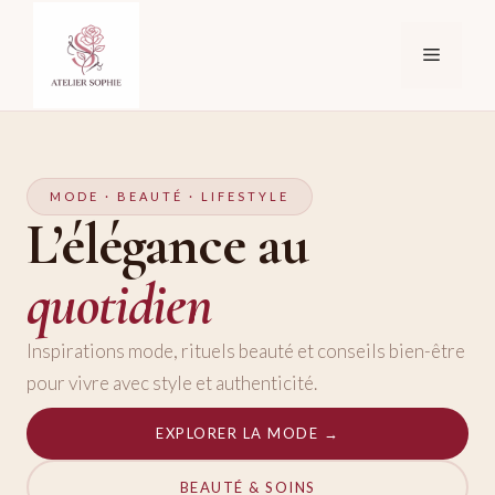
Aller
au
Menu
contenu
MODE · BEAUTÉ · LIFESTYLE
L’élégance au
quotidien
Inspirations mode, rituels beauté et conseils bien-être
pour vivre avec style et authenticité.
EXPLORER LA MODE →
BEAUTÉ & SOINS