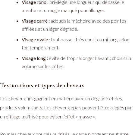
Visage rond :
privilégie une longueur qui dépasse le
menton et un angle marqué pour allonger.
Visage carré :
adoucis la mâchoire avec des pointes
effilées et un léger dégradé.
Visage ovale :
tout passe : très court ou mi-long selon
ton tempérament.
Visage long :
évite de trop rallonger l’avant ; choisis un
volume sur les côtés.
Texturations et types de cheveux
Les cheveux fins gagnent en matière avec un dégradé et des
produits volumisants. Les cheveux épais peuvent être allégés par
un effilage maîtrisé pour éviter l’effet « masse ».
Pour les cheveux bouclés ou frisés, le carré plongeant peut être