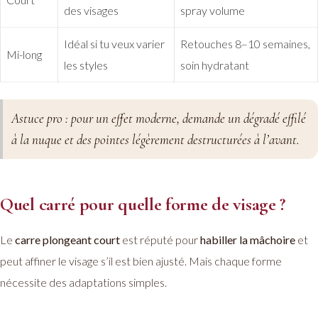
des visages
spray volume
Idéal si tu veux varier
Retouches 8–10 semaines,
Mi-long
les styles
soin hydratant
Astuce pro : pour un effet moderne, demande un
dégradé effilé
à la nuque et des pointes légèrement destructurées à l’avant.
Quel carré pour quelle forme de visage ?
Le
carre plongeant court
est réputé pour
habiller la mâchoire
et
peut affiner le visage s’il est bien ajusté. Mais chaque forme
nécessite des adaptations simples.