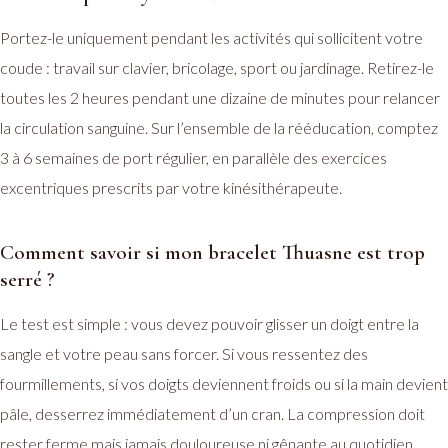
Portez-le uniquement pendant les activités qui sollicitent votre
coude : travail sur clavier, bricolage, sport ou jardinage. Retirez-le
toutes les 2 heures pendant une dizaine de minutes pour relancer
la circulation sanguine. Sur l’ensemble de la rééducation, comptez
3 à 6 semaines de port régulier, en parallèle des exercices
excentriques prescrits par votre kinésithérapeute.
Comment savoir si mon bracelet Thuasne est trop
serré ?
Le test est simple : vous devez pouvoir glisser un doigt entre la
sangle et votre peau sans forcer. Si vous ressentez des
fourmillements, si vos doigts deviennent froids ou si la main devient
pâle, desserrez immédiatement d’un cran. La compression doit
rester ferme mais jamais douloureuse ni gênante au quotidien.