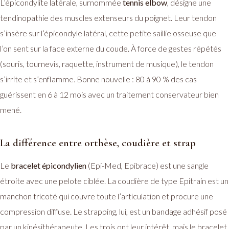
L’épicondylite latérale, surnommée
tennis elbow
, désigne une
tendinopathie des muscles extenseurs du poignet. Leur tendon
s’insère sur l’épicondyle latéral, cette petite saillie osseuse que
l’on sent sur la face externe du coude. À force de gestes répétés
(souris, tournevis, raquette, instrument de musique), le tendon
s’irrite et s’enflamme. Bonne nouvelle : 80 à 90 % des cas
guérissent en 6 à 12 mois avec un traitement conservateur bien
mené.
La différence entre orthèse, coudière et strap
Le
bracelet épicondylien
(Epi-Med, Epibrace) est une sangle
étroite avec une pelote ciblée. La coudière de type Epitrain est un
manchon tricoté qui couvre toute l’articulation et procure une
compression diffuse. Le strapping, lui, est un bandage adhésif posé
par un kinésithérapeute. Les trois ont leur intérêt, mais le bracelet