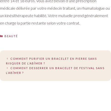
entre 14 et 18 euros. Vous avez besoin d’une prescription
médicale délivrée par votre médecin traitant, un rhumatologue ou
un kinésithérapeute habilité. Votre mutuelle prend généralement
en charge la partie restante selon votre contrat.
CATÉGORIES
BEAUTÉ
COMMENT PURIFIER UN BRACELET EN PIERRE SANS
RISQUER DE L’ABÎMER ?
COMMENT DESSERRER UN BRACELET DE FESTIVAL SANS
L’ABÎMER ?