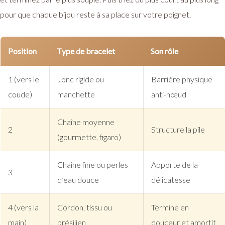
pour que chaque bijou reste à sa place sur votre poignet.
Position
Type de bracelet
Son rôle
1 (vers le
Jonc rigide ou
Barrière physique
coude)
manchette
anti-nœud
Chaîne moyenne
2
Structure la pile
(gourmette, figaro)
Chaîne fine ou perles
Apporte de la
3
d’eau douce
délicatesse
4 (vers la
Cordon, tissu ou
Termine en
main)
brésilien
douceur et amortit