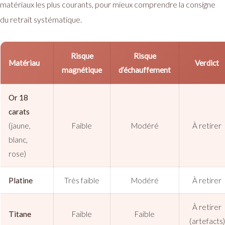
matériaux les plus courants, pour mieux comprendre la consigne
du retrait systématique.
Risque
Risque
Matériau
Verdict
magnétique
d’échauffement
Or 18
carats
(jaune,
Faible
Modéré
À retirer
blanc,
rose)
Platine
Très faible
Modéré
À retirer
À retirer
Titane
Faible
Faible
(artefacts)