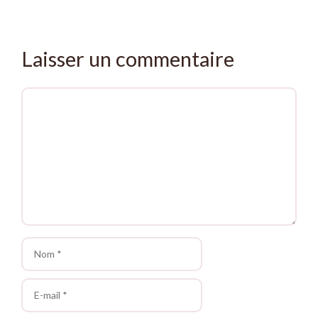
Laisser un commentaire
Commentaire
Nom
E-
mail